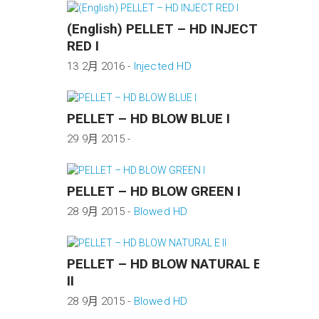
(English) PELLET – HD INJECT
RED I
13 2月 2016 -
Injected HD
PELLET – HD BLOW BLUE I
29 9月 2015 -
PELLET – HD BLOW GREEN I
28 9月 2015 -
Blowed HD
PELLET – HD BLOW NATURAL E
II
28 9月 2015 -
Blowed HD