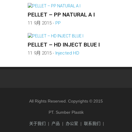
PELLET – PP NATURAL A I
11 9月 2015 -
PP
PELLET – HD INJECT BLUE I
11 9月 2015 -
Injected HD
All Rights Reserved. Copyrights © 2015
PT. Sumber Plastik
关于我们
|
产品
|
办公室
|
联系我们
|